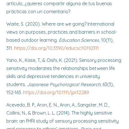
artículo, ¿quieres compartir alguna de tus buenas
prácticas con un comentario?
Waite, S. (2020). Where are we going? International
views on purposes, practices and barriers in school-
based outdoor learning.
Education Sciences
, 10(11),
311.
https://doi.org/10.3390/educsci10110311
Yano, K., Kase, T., & Oishi, K. (2021). Sensory processing
sensitivity moderates the relationships between life
skills and depressive tendencies in university
students.
Japanese Psychological Research
, 63(3),
152-163.
https://doi.org/10.1111/jpr.12289
Acevedo, B. P., Aron, E. N., Aron, A., Sangster, M. D.,
Collins, N., & Brown, L. L. (2014). The highly sensitive
brain: an fMRI study of sensory processing sensitivity
and response to others’ emotions.
Brain and