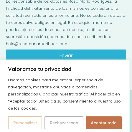
La responsable de los datos es Rosa María Rodríguez, la
finalidad del tratamiento de los mismos es contestar a la
solicitud realizada en este formulario. No se cederán datos a
terceros salvo obligación legal. En cualquier momento
puedes ejercer tus derechos de acceso, rectificación,
supresión, oposición y demás derechos escribiendo a
hola@rosamariarodribuez.com
Enviar
Valoramos tu privacidad
Usamos cookies para mejorar su experiencia de
navegación, mostrarle anuncios o contenidos
personalizados y analizar nuestro tráfico. Al hacer clic en
“Aceptar todo” usted da su consentimiento a nuestro uso
de las cookies.
Rosa María Rodríguez 2026 © Todos los derechos reservados. Web by
Personalizar
Rechazar todo
Aceptar todo
Cocuna Marketing.